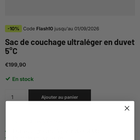
-10%
Code
Flash10
jusqu'au
01/09/2026
Sac de couchage ultraléger en duvet
5°C
€199,90
En stock
Ajouter au panier
Payer en
3 fois sans frais
avec
Klarna
— 3x
66,63€
Livraison gratuite à partir de 80EUR
Droit de retour facile