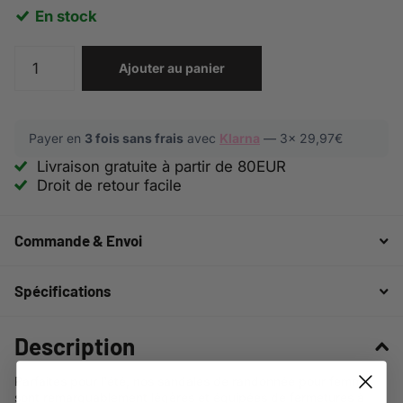
En stock
Ajouter au panier
Payer en
3 fois sans frais
avec
Klarna
— 3x
29,97€
Livraison gratuite à partir de 80EUR
Droit de retour facile
Commande & Envoi
Spécifications
Description
Parfaites pour l'été, nos sandales de randonnée pour femme
sont remarquablement légères et équipées de fermetures à